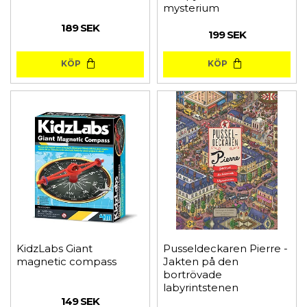
mysterium
189 SEK
199 SEK
KÖP
KÖP
KidzLabs Giant
Pusseldeckaren Pierre -
magnetic compass
Jakten på den
bortrövade
labyrintstenen
149 SEK