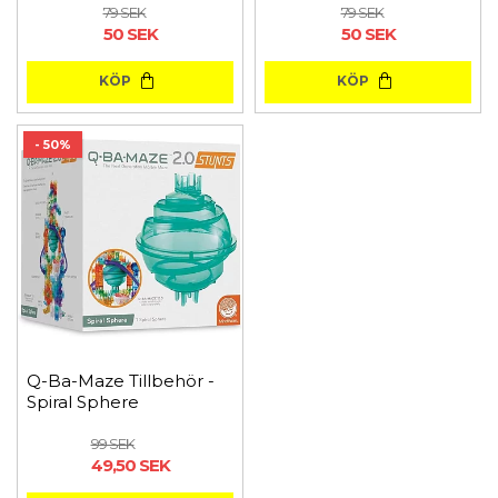
79 SEK
79 SEK
50 SEK
50 SEK
KÖP
KÖP
- 50%
Q-Ba-Maze Tillbehör -
Spiral Sphere
99 SEK
49,50 SEK